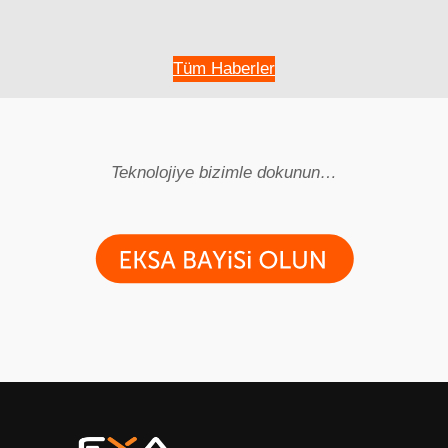
Exa
Gaming
Day’25
Tüm Haberler
Teknolojiye bizimle dokunun…