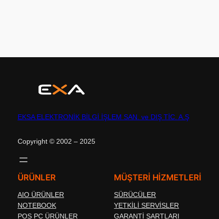
EKSA ELEKTRONİK BİLGİ İŞLEM SAN. ve DIŞ TİC. A.Ş
Copyright © 2002 – 2025
ÜRÜNLER
MÜŞTERİ HİZMETLERİ
AIO ÜRÜNLER
SÜRÜCÜLER
NOTEBOOK
YETKİLİ SERVİSLER
POS PC ÜRÜNLER
GARANTİ ŞARTLARI