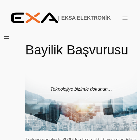
İçeriğe
geç
| EKSA ELEKTRONİK
Bayilik Başvurusu
Teknolojiye bizimle dokunun…
Türkiye genelinde 3000’den fazla aktif bayisi olan Eksa